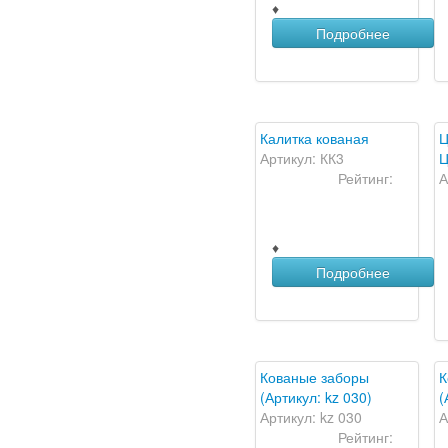
♦
Подробнее
Калитка кованая
Ц
Артикул: КК3
Ц
Рейтинг:
А
♦
Подробнее
Кованые заборы
К
(Артикул: kz 030)
(
Артикул: kz 030
А
Рейтинг: