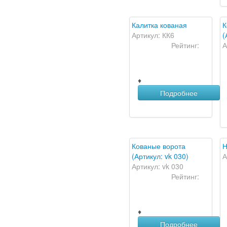
Калитка кованая
К
Артикул: КК6
(
Рейтинг:
А
♦
Подробнее
Кованые ворота
Н
(Артикул: vk 030)
А
Артикул: vk 030
Рейтинг:
♦
Подробнее