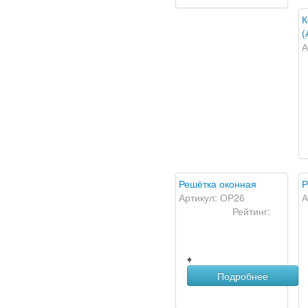
К
(
А
Решётка оконная
Р
Артикул: ОР26
А
Рейтинг:
♦
Подробнее