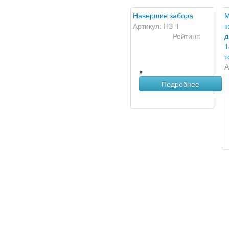
Навершие забора
М
Артикул: НЗ-1
к
Рейтинг:
д
1
т
А
♦
Подробнее