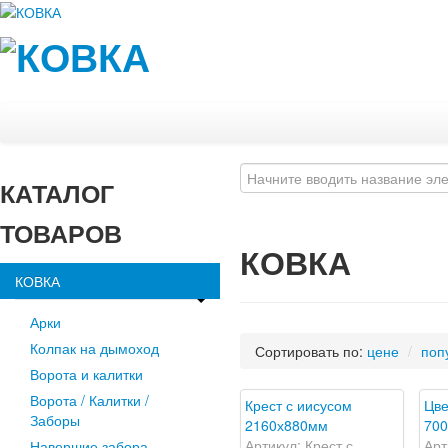
КАТАЛОГ
ТОВАРОВ
КОВКА
КОВКА
Арки
Колпак на дымоход
Сортировать по:
цене
/
поп
Ворота и калитки
Ворота / Калитки /
Крест с иисусом
Цве
Заборы
2160х880мм
700
Артикул: Крест с
Арт
Навершие забора