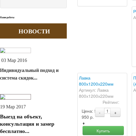
Р
А
Наши работы
Наши работы
Наши работы
НОВОСТИ
03 Мар 2016
Индивидуальный подход и
Лавка
П
система скидок...
800х1200х220мм
(
Артикул: Лавка
А
800х1200х220мм
Рейтинг:
19 Мар 2017
Цена:
5
-
+
Выезд на объект,
950
р.
♦
консультация и замер
Купить
бесплатно...