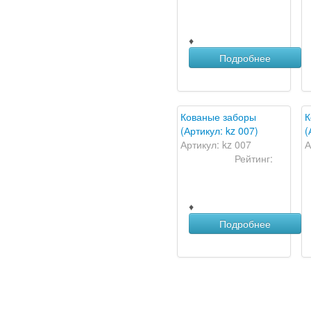
♦
Подробнее
Кованые заборы
К
(Артикул: kz 007)
(
Артикул: kz 007
А
Рейтинг:
♦
Подробнее