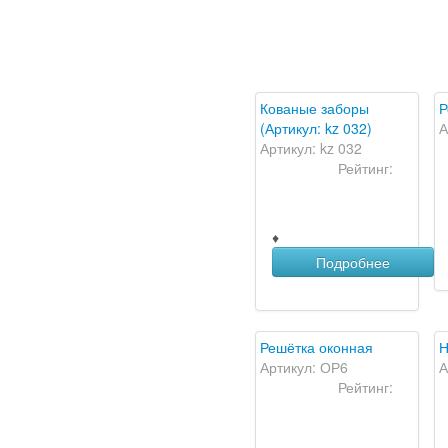
Кованые заборы
Р
(Артикул: kz 032)
А
Артикул: kz 032
Рейтинг:
♦
Подробнее
Решётка оконная
Н
Артикул: ОР6
А
Рейтинг: