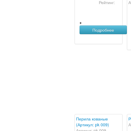
Рейтинг:
А
♦
Подробнее
Перила кованые
Р
(Артикул: pk 009)
А
Артикул: pk 009