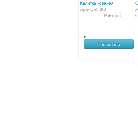
Калитка кованая
С
Артикул: КК8
А
Рейтинг:
6
♦
Подробнее