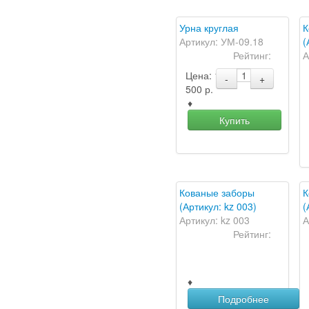
Урна круглая
К
Артикул: УМ-09.18
(
Рейтинг:
А
Цена:
1
-
+
500
р.
♦
Купить
Кованые заборы
К
(Артикул: kz 003)
(
Артикул: kz 003
А
Рейтинг:
♦
Подробнее