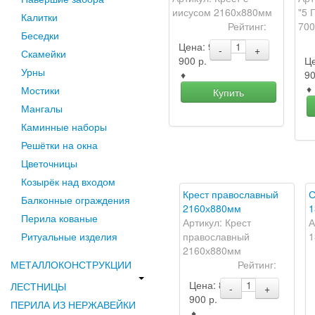
иисусом 2160х880мм
"5 Г
Калитки
Рейтинг:
700
Беседки
Цена:
9
-
+
Скамейки
900
р.
Ц
Урны
♦
9
♦
Мостики
Купить
Мангалы
Каминные наборы
Решётки на окна
Цветочницы
Козырёк над входом
Крест православный
С
Балконные ограждения
2160х880мм
1
Перила кованые
Артикул: Крест
А
Ритуальные изделия
православный
1
2160х880мм
МЕТАЛЛОКОНСТРУКЦИИ
Рейтинг:
Цена:
8
ЛЕСТНИЦЫ
-
+
900
р.
ПЕРИЛА ИЗ НЕРЖАВЕЙКИ
♦