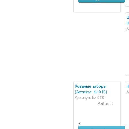
Ц
Ц
А
Кованые заборы
Н
(Артикул: kz 010)
А
Артикул: kz 010
Рейтинг:
♦