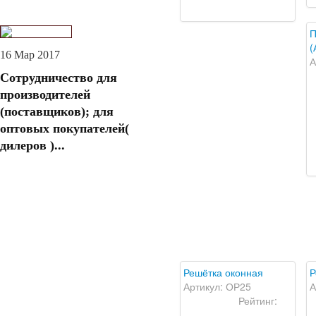
П
(
16 Мар 2017
А
Сотрудничество для
производителей
(поставщиков); для
оптовых покупателей(
дилеров )...
Решётка оконная
Р
Артикул: ОР25
А
Рейтинг: