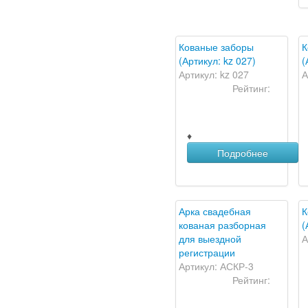
Кованые заборы
К
(Артикул: kz 027)
(
Артикул: kz 027
А
Рейтинг:
♦
Подробнее
Арка свадебная
К
кованая разборная
(
для выездной
А
регистрации
Артикул: АСКР-3
Рейтинг: