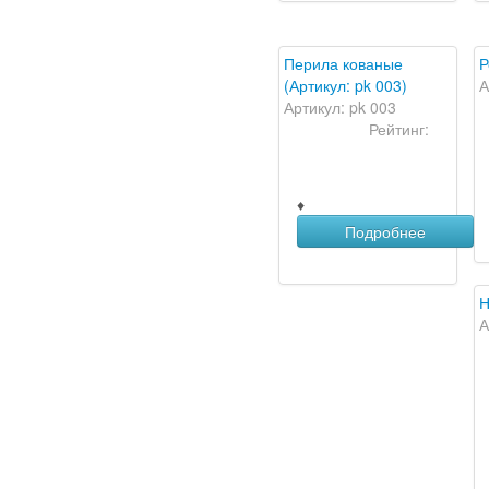
Перила кованые
Р
(Артикул: pk 003)
А
Артикул: pk 003
Рейтинг:
♦
Подробнее
Н
А