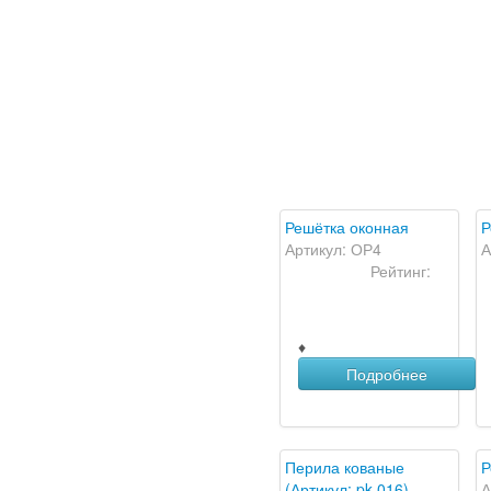
Решётка оконная
Р
Артикул: ОР4
А
Рейтинг:
♦
Подробнее
Перила кованые
Р
(Артикул: pk 016)
А