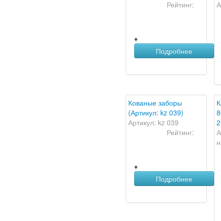
Рейтинг:
А
♦
Подробнее
Кованые заборы
К
(Артикул: kz 039)
8
Артикул: kz 039
2
Рейтинг:
А
н
♦
Подробнее