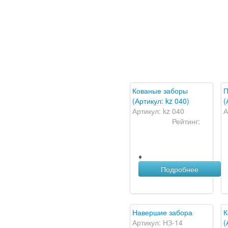
Кованые заборы
П
(Артикул: kz 040)
(
Артикул: kz 040
А
Рейтинг:
♦
Подробнее
Навершие забора
К
Артикул: НЗ-14
(