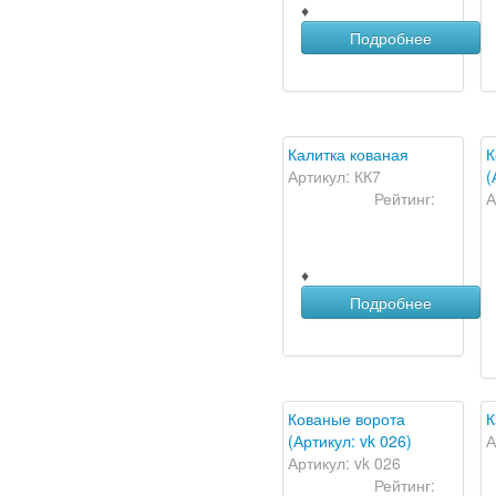
♦
Подробнее
Калитка кованая
К
Артикул: КК7
(
Рейтинг:
А
♦
Подробнее
Кованые ворота
К
(Артикул: vk 026)
А
Артикул: vk 026
Рейтинг: