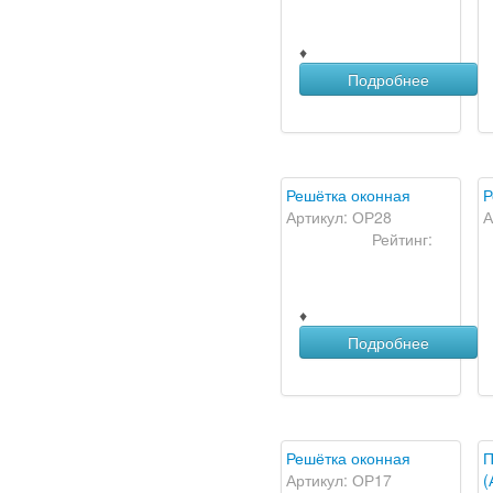
♦
Подробнее
Решётка оконная
Р
Артикул: ОР28
А
Рейтинг:
♦
Подробнее
Решётка оконная
П
Артикул: ОР17
(