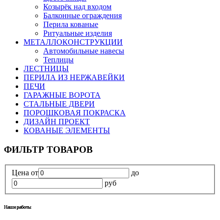
Козырёк над входом
Балконные ограждения
Перила кованые
Ритуальные изделия
МЕТАЛЛОКОНСТРУКЦИИ
Автомобильные навесы
Теплицы
ЛЕСТНИЦЫ
ПЕРИЛА ИЗ НЕРЖАВЕЙКИ
ПЕЧИ
ГАРАЖНЫЕ ВОРОТА
СТАЛЬНЫЕ ДВЕРИ
ПОРОШКОВАЯ ПОКРАСКА
ДИЗАЙН ПРОЕКТ
КОВАНЫЕ ЭЛЕМЕНТЫ
ФИЛЬТР ТОВАРОВ
Цена
от
до
руб
Наши работы
Наши работы
Наши работы