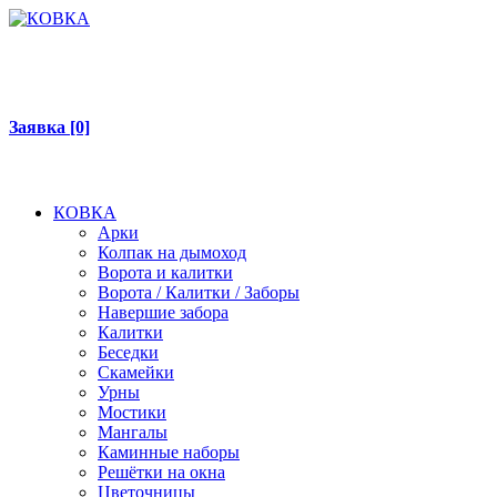
ГЛАВНАЯ
СОТРУДНИЧЕСТВО
НАШИ РАБОТЫ
КОНТАКТЫ
ВА
Заявка [0]
ГЛАВНАЯ
СОТРУДНИЧЕСТВО
НАШИ РАБОТЫ
КОНТАКТЫ
ВА
КОВКА
Арки
Колпак на дымоход
Ворота и калитки
Ворота / Калитки / Заборы
Навершие забора
Калитки
Беседки
Скамейки
Урны
Мостики
Мангалы
Каминные наборы
Решётки на окна
Цветочницы