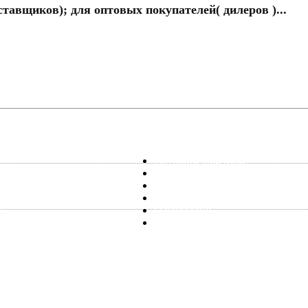
тавщиков); для оптовых покупателей( дилеров )...
Оптовым клиентам
Сотрудничество с дизайнерами
нержавейки
Сотрудничество со строителями
струкции
Новости
е
О компании
кие двери
Где купить
и поставщик кованных изделий на рынке России и в
ация – производство кованных изделий,
т с 2000г.