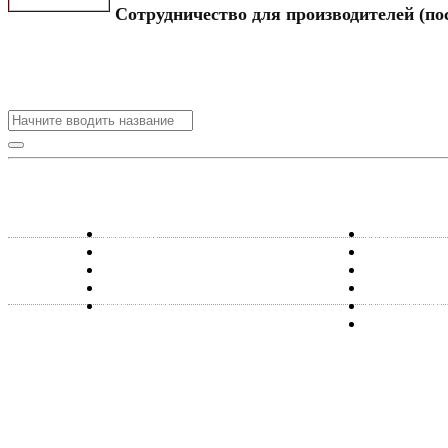
Сотрудничество для производителей (пос
Главная
Ковка
Сотрудничество
Лестницы
Наши работы
Перила из 
Контакты
Металлокон
Вакансии
Печи банны
Металличес
Компания «Ковка21Век» –ведущий производитель 
Странах Ближнего Зарубежья. Основная специализ
комплектующих, стальных входных дверей. Работае