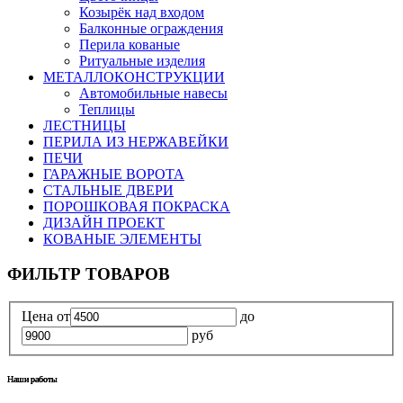
Козырёк над входом
Балконные ограждения
Перила кованые
Ритуальные изделия
МЕТАЛЛОКОНСТРУКЦИИ
Автомобильные навесы
Теплицы
ЛЕСТНИЦЫ
ПЕРИЛА ИЗ НЕРЖАВЕЙКИ
ПЕЧИ
ГАРАЖНЫЕ ВОРОТА
СТАЛЬНЫЕ ДВЕРИ
ПОРОШКОВАЯ ПОКРАСКА
ДИЗАЙН ПРОЕКТ
КОВАНЫЕ ЭЛЕМЕНТЫ
ФИЛЬТР ТОВАРОВ
Цена
от
до
руб
Наши работы
Наши работы
Наши работы