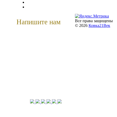
О компании
Где купить
Напишите нам
Все права защищены
© 2026
Ковка21Век
kovka21@bk.ru
Компания «Ковка21Век» –
ведущий производитель и
поставщик кованных изделий на
рынке России и в Странах
Ближнего Зарубежья. Основная
специализация – производство
кованных изделий,
комплектующих, стальных
входных дверей. Работает с 2000г.
Подписывайтесь и делитесь!